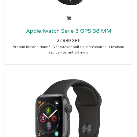
Apple Iwatch Serie 3 GPS 38 MM
22 990
XPF
Produit Reconditionné - Vendu avec boîte et accessoires - Livraison
rapide - Garantie 3 mois
Caractéristiques :
Écran 1,6 pouces Retina
Capteur de Fréquence Cardiaque, Altimètre
watchOS: tendances Activité, suivi de cycle, innovations pour la santé et
l’audition, et App Store à votre poignet
Notification de message/appel, Alertes d’application, Calendrier, Alarme,
Horloge,
Autonomie jusqu’à 18 heures
Connectivité : Bluetooth 4,2 / GPS
Compatible iOS