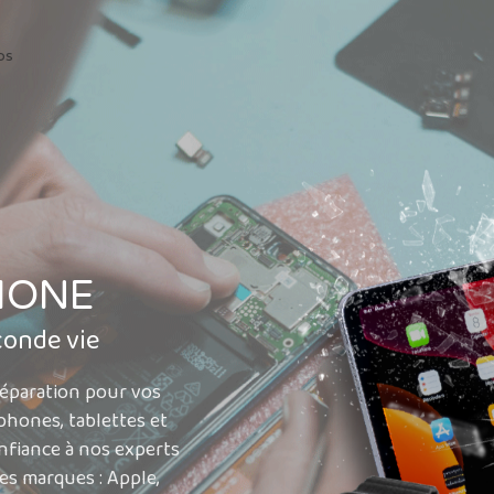
os
HONE
conde vie
 réparation pour vos
phones, tablettes et
nfiance à nos experts
des marques : Apple,