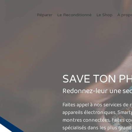
Réparer
Le Reconditionné
Le Shop
À prop
SAVE TON P
Redonnez-leur une se
Faites appel à nos services de
appareils électroniques. Smart
montres connectées, faites co
spécialisés dans les plus gran