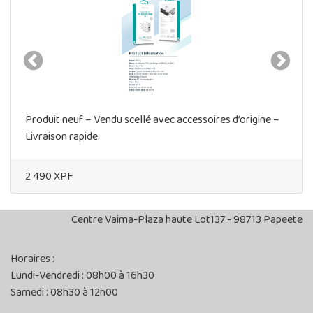
Précedent
Suivan
Produit neuf – Vendu scellé avec accessoires d’origine –
Livraison rapide.
2 490
XPF
Centre Vaima-Plaza haute
Lot137 - 98713 Papeete
Horaires :
Lundi-Vendredi : 08h00 à 16h30
Samedi : 08h30 à 12h00