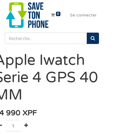
0
Se connecter
Apple Iwatch
Serie 4 GPS 40
MM
4 990
XPF