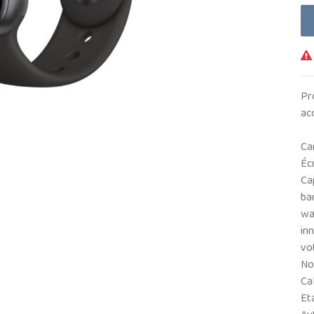
Pr
ac
Car
Éc
Ca
ba
wat
inn
vo
No
Ca
Eta