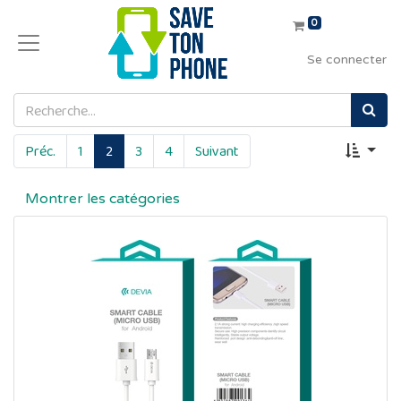
0
Se connecter
Préc.
1
2
3
4
Suivant
Montrer les catégories